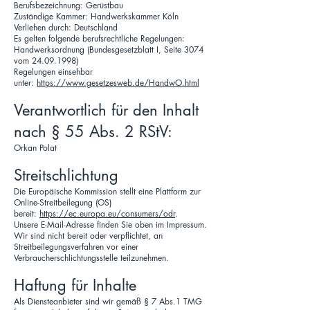
Berufsbezeichnung: Gerüstbau
Zuständige Kammer: Handwerkskammer Köln
Verliehen durch: Deutschland
Es gelten folgende berufsrechtliche Regelungen:
Handwerksordnung (Bundesgesetzblatt I, Seite 3074
vom 24.09.1998)
Regelungen einsehbar
unter:
https://www.gesetzesweb.de/HandwO.html
Verantwortlich für den Inhalt
nach § 55 Abs. 2 RStV:
Orkan Polat
Streitschlichtung
Die Europäische Kommission stellt eine Plattform zur
Online-Streitbeilegung (OS)
bereit:
https://ec.europa.eu/consumers/odr
.
Unsere E-Mail-Adresse finden Sie oben im Impressum.
Wir sind nicht bereit oder verpflichtet, an
Streitbeilegungsverfahren vor einer
Verbraucherschlichtungsstelle teilzunehmen.
Haftung für Inhalte
Als Diensteanbieter sind wir gemäß § 7 Abs.1 TMG