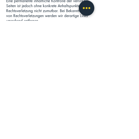
Eine permanente inhaltliche Kontrolle der verlinkten
Seiten ist jedoch ohne konkrete Anhaltspunkte einer
Rechtsverletzung nicht zumutbar. Bei Bekanntwerden
von Rechtsverletzungen werden wir derartige Links
umgehend entfernen.
Urheberrecht
Die durch die Seitenbetreiber erstellten Inhalte und
Werke auf diesen Seiten unterliegen dem deutschen
Urheberrecht. Die Vervielfältigung, Bearbeitung,
Verbreitung und jede Art der Verwertung außerhalb
der Grenzen des Urheberrechtes bedürfen der
schriftlichen Zustimmung des jeweiligen Autors bzw.
Erstellers. Downloads und Kopien dieser Seite sind
nur für den privaten, nicht kommerziellen Gebrauch
gestattet.
Soweit die Inhalte auf dieser Seite nicht vom
Betreiber erstellt wurden, werden die Urheberrechte
Dritter beachtet. Insbesondere werden Inhalte Dritter
als solche gekennzeichnet. Sollten Sie trotzdem auf
eine Urheberrechtsverletzung aufmerksam werden,
bitten wir um einen entsprechenden Hinweis. Bei
Bekanntwerden von Rechtsverletzungen werden wir
derartige Inhalte umgehend entfernen.
Zurück